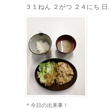
３１ねん ２がつ ２４にち 日
＊今日の出来事！