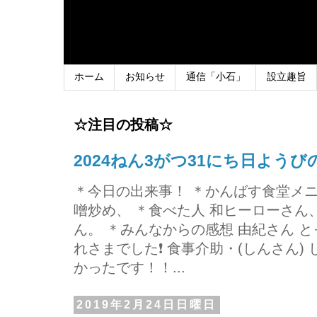
ホーム
お知らせ
通信「小石」
設立趣旨
☆注目の投稿☆
2024ねん3がつ31にち日よう
＊今日の出来事！ ＊かんばす食堂メ
噌炒め、 ＊食べた人 和ヒーローさ
ん。 ＊みんなからの感想 由紀さん 
れさまでした❗ 食事介助・(しんさん)
かったです！！...
2019年2月24日日曜日