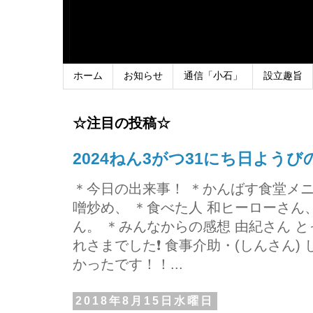
ホーム
お知らせ
通信「小石」
設立趣旨
☆注目の投稿☆
2024ねん3がつ31にち日よう
＊今日の出来事！ ＊かんばす食堂メ
噌炒め、 ＊食べた人 和ヒーローさ
ん。 ＊みんなからの感想 由紀さん 
れさまでした❗ 食事介助・(しんさん)
かったです！！...
2018年8月15日水曜日