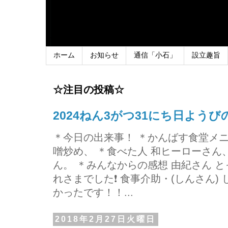
ホーム
お知らせ
通信「小石」
設立趣旨
☆注目の投稿☆
2024ねん3がつ31にち日よう
＊今日の出来事！ ＊かんばす食堂メ
噌炒め、 ＊食べた人 和ヒーローさ
ん。 ＊みんなからの感想 由紀さん 
れさまでした❗ 食事介助・(しんさん)
かったです！！...
2018年2月27日火曜日