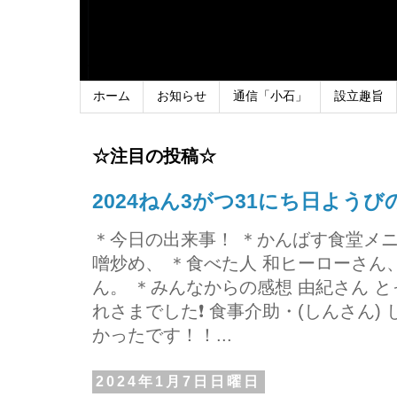
ホーム
お知らせ
通信「小石」
設立趣旨
☆注目の投稿☆
2024ねん3がつ31にち日よう
＊今日の出来事！ ＊かんばす食堂メ
噌炒め、 ＊食べた人 和ヒーローさ
ん。 ＊みんなからの感想 由紀さん 
れさまでした❗ 食事介助・(しんさん)
かったです！！...
2024年1月7日日曜日