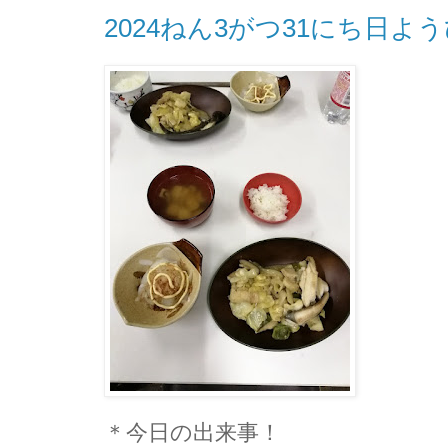
2024ねん3がつ31にち日
＊今日の出来事！