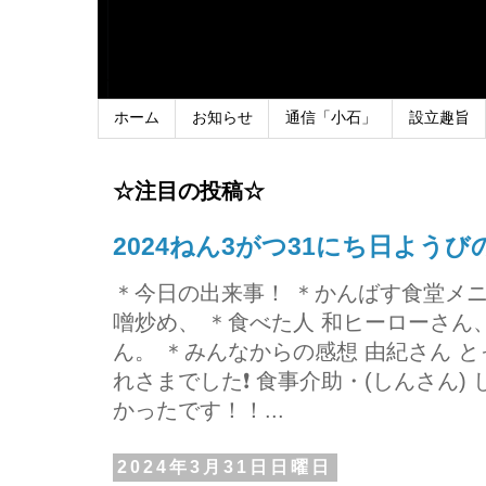
ホーム
お知らせ
通信「小石」
設立趣旨
☆注目の投稿☆
2024ねん3がつ31にち日よう
＊今日の出来事！ ＊かんばす食堂メ
噌炒め、 ＊食べた人 和ヒーローさ
ん。 ＊みんなからの感想 由紀さん 
れさまでした❗ 食事介助・(しんさん)
かったです！！...
2024年3月31日日曜日