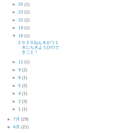
►
25
(1)
►
23
(1)
►
22
(2)
►
19
(1)
▼
18
(1)
２０２０ねん８がつ１
８にち火ようびので
きごと！
►
11
(1)
►
9
(2)
►
8
(1)
►
5
(2)
►
4
(1)
►
2
(3)
►
1
(1)
►
7月
(29)
►
6月
(21)