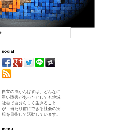
去
social
自立の風かんばすは、どんなに
重い障害があったとしても地域
社会で自分らしく生きること
が、当たり前にできる社会の実
現を目指して活動しています。
menu