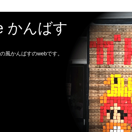
te かんばす
風かんばすのwebです。