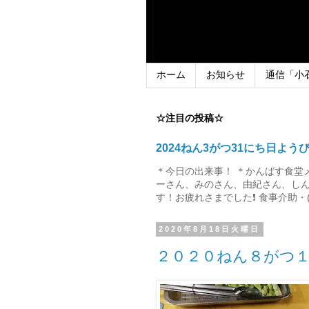
ホーム
お知らせ
通信「小
☆注目の投稿☆
2024ねん3がつ31にち日よう
＊今日の出来事！ ＊かんばす食堂
ーさん、みのさん、由紀さん、しん
す！お疲れさまでした❗ 食事介助・(
2020年8月18日火曜日
２０２０ねん８がつ