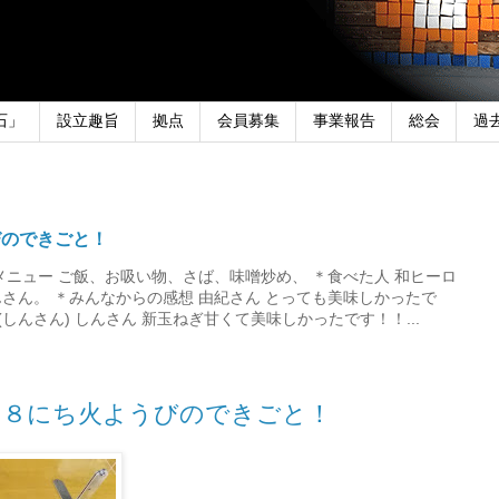
石」
設立趣旨
拠点
会員募集
事業報告
総会
過
びのできごと！
メニュー ご飯、お吸い物、さば、味噌炒め、 ＊食べた人 和ヒーロ
さん。 ＊みんなからの感想 由紀さん とっても美味しかったで
しんさん) しんさん 新玉ねぎ甘くて美味しかったです！！...
１８にち火ようびのできごと！