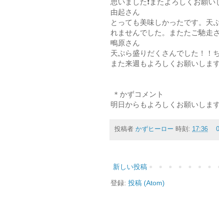
思いました❗またよろしくお願い
由起さん
とっても美味しかったです。天
れませんでした。またたご馳走さ
鴫原さん
天ぷら盛りだくさんでした！！ち
また来週もよろしくお願いします
＊かずコメント
明日からもよろしくお願いしま
投稿者
かずヒーロー
時刻:
17:36
新しい投稿
登録:
投稿 (Atom)