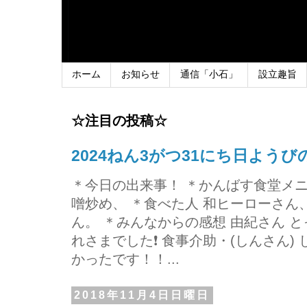
ホーム
お知らせ
通信「小石」
設立趣旨
☆注目の投稿☆
2024ねん3がつ31にち日よう
＊今日の出来事！ ＊かんばす食堂メ
噌炒め、 ＊食べた人 和ヒーローさ
ん。 ＊みんなからの感想 由紀さん 
れさまでした❗ 食事介助・(しんさん)
かったです！！...
2018年11月4日日曜日