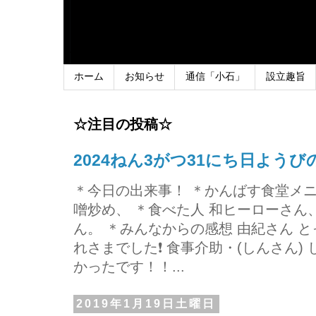
ホーム
お知らせ
通信「小石」
設立趣旨
☆注目の投稿☆
2024ねん3がつ31にち日よう
＊今日の出来事！ ＊かんばす食堂メ
噌炒め、 ＊食べた人 和ヒーローさ
ん。 ＊みんなからの感想 由紀さん 
れさまでした❗ 食事介助・(しんさん)
かったです！！...
2019年1月19日土曜日