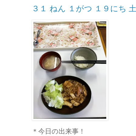
３１ ねん １がつ １９にち 
＊今日の出来事！