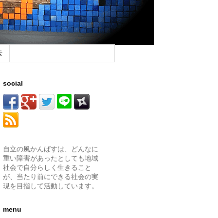
去
social
自立の風かんばすは、どんなに
重い障害があったとしても地域
社会で自分らしく生きること
が、当たり前にできる社会の実
現を目指して活動しています。
menu