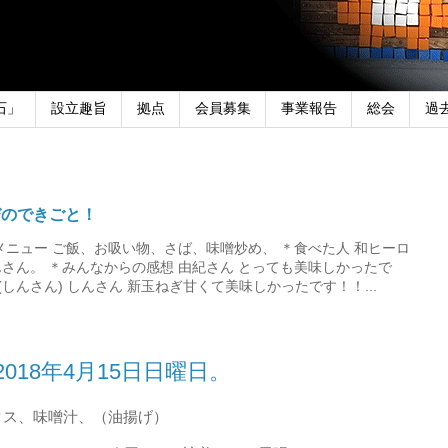
石」
設立趣旨
拠点
会員募集
事業報告
総会
過
びのできごと！
メニュー ご飯、お吸い物、さば、味噌炒め、 ＊食べた人 和ヒーロ
さん。 ＊みんなからの感想 由紀さん とっても美味しかったで
しんさん) しんさん 新玉ねぎ甘くて美味しかったです！！...
018年4月15日日曜日。
タス、味噌汁、（油揚げ）