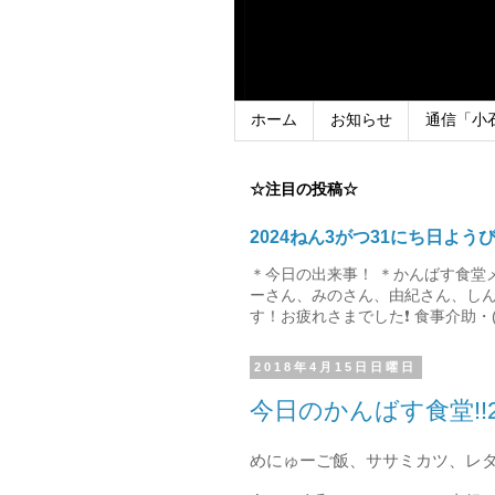
ホーム
お知らせ
通信「小
☆注目の投稿☆
2024ねん3がつ31にち日よう
＊今日の出来事！ ＊かんばす食堂
ーさん、みのさん、由紀さん、しん
す！お疲れさまでした❗ 食事介助・(
2018年4月15日日曜日
今日のかんばす食堂!!2
めにゅーご飯、ササミカツ、レ