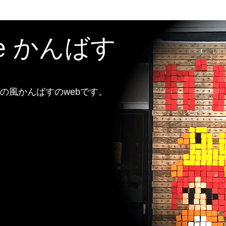
te かんばす
風かんばすのwebです。