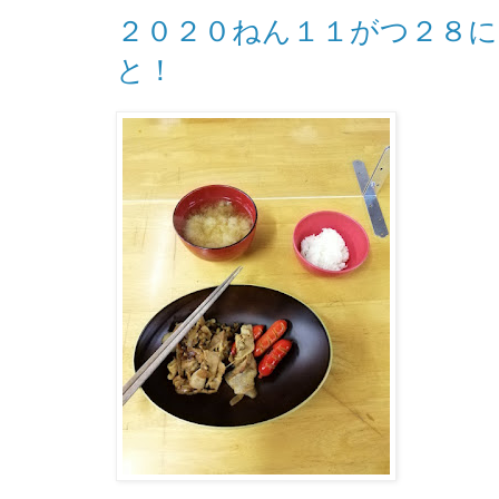
２０２０ねん１１がつ２８
と！