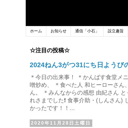
ホーム
お知らせ
通信「小石」
設立趣旨
☆注目の投稿☆
2024ねん3がつ31にち日よう
＊今日の出来事！ ＊かんばす食堂メ
噌炒め、 ＊食べた人 和ヒーローさ
ん。 ＊みんなからの感想 由紀さん 
れさまでした❗ 食事介助・(しんさん)
かったです！！...
2020年11月28日土曜日