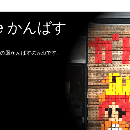
te かんばす
風かんばすのwebです。