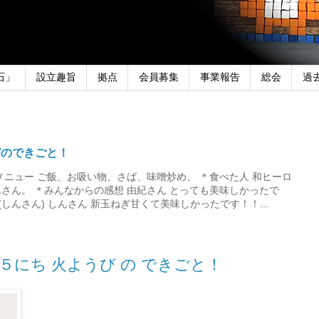
石」
設立趣旨
拠点
会員募集
事業報告
総会
過
びのできごと！
メニュー ご飯、お吸い物、さば、味噌炒め、 ＊食べた人 和ヒーロ
さん。 ＊みんなからの感想 由紀さん とっても美味しかったで
しんさん) しんさん 新玉ねぎ甘くて美味しかったです！！...
２５にち 火ようび の できごと！