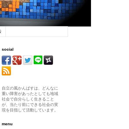
去
social
自立の風かんばすは、どんなに
重い障害があったとしても地域
社会で自分らしく生きること
が、当たり前にできる社会の実
現を目指して活動しています。
menu