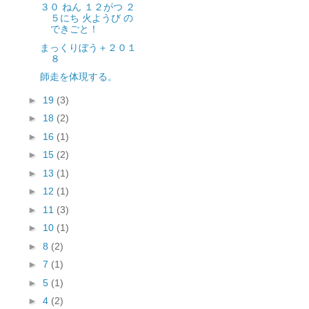
３０ ねん １２がつ ２
５にち 火ようび の
できごと！
まっくりぼう＋２０１
８
師走を体現する。
►
19
(3)
►
18
(2)
►
16
(1)
►
15
(2)
►
13
(1)
►
12
(1)
►
11
(3)
►
10
(1)
►
8
(2)
►
7
(1)
►
5
(1)
►
4
(2)