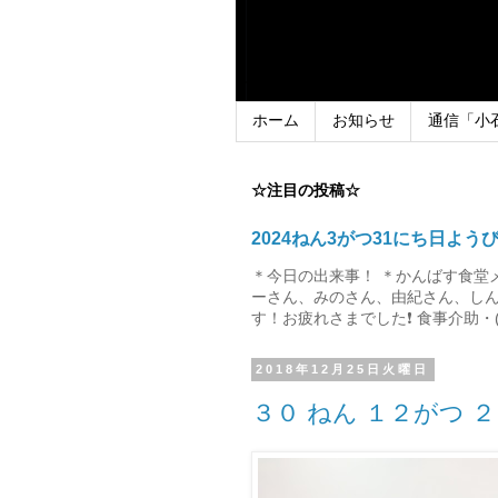
ホーム
お知らせ
通信「小
☆注目の投稿☆
2024ねん3がつ31にち日よう
＊今日の出来事！ ＊かんばす食堂
ーさん、みのさん、由紀さん、しん
す！お疲れさまでした❗ 食事介助・(
2018年12月25日火曜日
３０ ねん １２がつ 