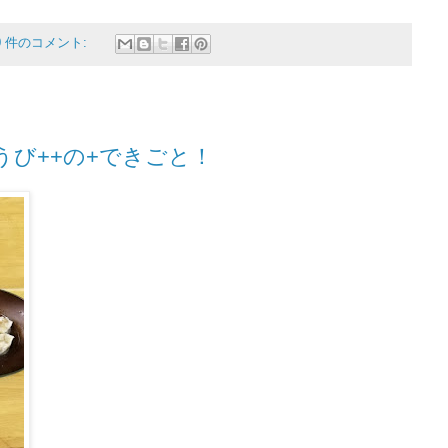
0 件のコメント:
うび++の+できごと！