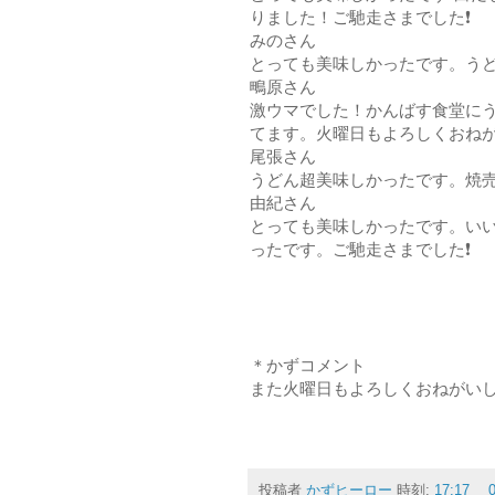
りました！ご馳走さまでした❗
みのさん
とっても美味しかったです。うど
鴫原さん
激ウマでした！かんばす食堂に
てます。火曜日もよろしくおねが
尾張さん
うどん超美味しかったです。焼売
由紀さん
とっても美味しかったです。い
ったです。ご馳走さまでした❗
＊かずコメント
また火曜日もよろしくおねがいしま
投稿者
かずヒーロー
時刻:
17:17