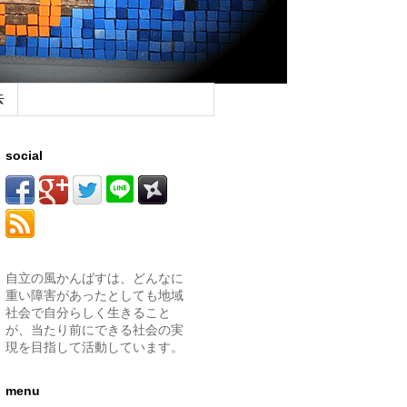
去
social
自立の風かんばすは、どんなに
重い障害があったとしても地域
社会で自分らしく生きること
が、当たり前にできる社会の実
現を目指して活動しています。
menu