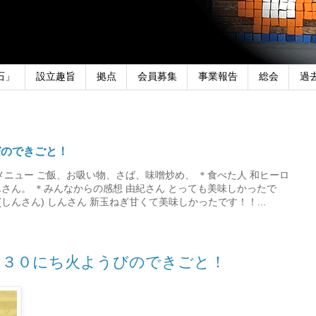
石」
設立趣旨
拠点
会員募集
事業報告
総会
過
びのできごと！
メニュー ご飯、お吸い物、さば、味噌炒め、 ＊食べた人 和ヒーロ
さん。 ＊みんなからの感想 由紀さん とっても美味しかったで
しんさん) しんさん 新玉ねぎ甘くて美味しかったです！！...
つ３０にち火ようびのできごと！