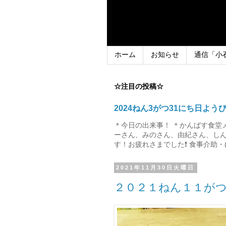
ホーム
お知らせ
通信「小
☆注目の投稿☆
2024ねん3がつ31にち日よう
＊今日の出来事！ ＊かんばす食堂
ーさん、みのさん、由紀さん、しん
す！お疲れさまでした❗ 食事介助・(
2021年11月30日火曜日
２０２１ねん１１が