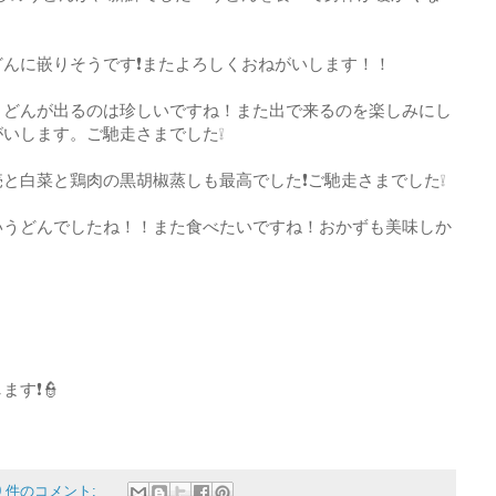
んに嵌りそうです❗またよろしくおねがいします！！
うどんが出るのは珍しいですね！また出で来るのを楽しみにし
いします。ご馳走さまでした❕
と白菜と鶏肉の黒胡椒蒸しも最高でした❗ご馳走さまでした❕
いうどんでしたね！！また食べたいですね！おかずも美味しか
す❗👮
0 件のコメント: