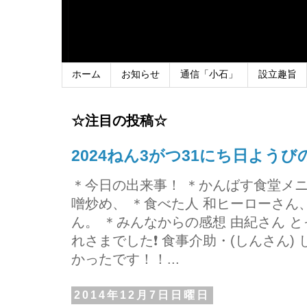
ホーム
お知らせ
通信「小石」
設立趣旨
☆注目の投稿☆
2024ねん3がつ31にち日よう
＊今日の出来事！ ＊かんばす食堂メ
噌炒め、 ＊食べた人 和ヒーローさ
ん。 ＊みんなからの感想 由紀さん 
れさまでした❗ 食事介助・(しんさん)
かったです！！...
2014年12月7日日曜日