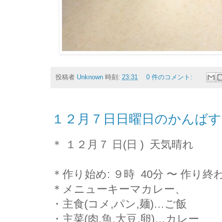
投稿者
Unknown
時刻:
23:31
0 件のコメント:
１２月７日日曜日のかんばす
＊ １２月７ 日(日 ) 天気晴れ
＊作り始め: ９時 40分 〜 作り終
＊メニューキーマカレー、
・主食(コメ,パン,麺)…ご飯
・主菜(肉,魚,大豆,卵)…カレー