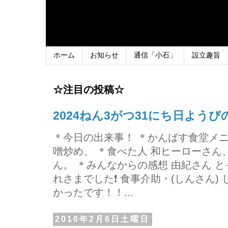
ホーム
お知らせ
通信「小石」
設立趣旨
☆注目の投稿☆
2024ねん3がつ31にち日よう
＊今日の出来事！ ＊かんばす食堂メ
噌炒め、 ＊食べた人 和ヒーローさ
ん。 ＊みんなからの感想 由紀さん 
れさまでした❗ 食事介助・(しんさん)
かったです！！...
2016年2月6日土曜日