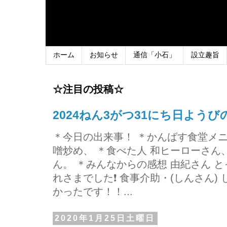
ホーム
お知らせ
通信「小石」
設立趣旨
☆注目の投稿☆
2024ねん3がつ31にち日よう
＊今日の出来事！ ＊かんばす食堂メ
噌炒め、 ＊食べた人 和ヒーローさ
ん。 ＊みんなからの感想 由紀さん 
れさまでした❗ 食事介助・(しんさん)
かったです！！...
2020年1月25日土曜日