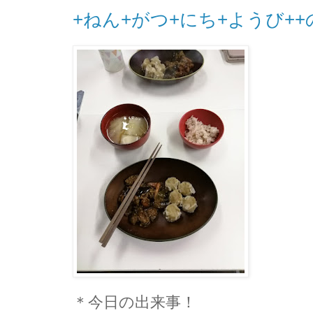
+ねん+がつ+にち+ようび+
＊今日の出来事！