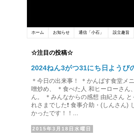
ホーム
お知らせ
通信「小石」
設立趣旨
☆注目の投稿☆
2024ねん3がつ31にち日よう
＊今日の出来事！ ＊かんばす食堂メ
噌炒め、 ＊食べた人 和ヒーローさ
ん。 ＊みんなからの感想 由紀さん 
れさまでした❗ 食事介助・(しんさん)
かったです！！...
2015年3月18日水曜日