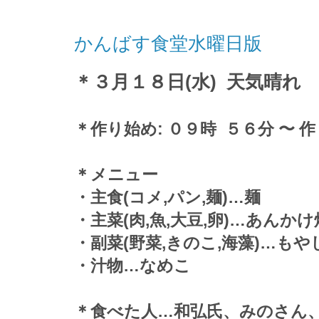
かんばす食堂水曜日版
＊３
月１８日(水) 天気晴れ
＊作り始め: ０９時 ５６分 〜 
＊メニュー
・主食(コメ,パン,麺)…麺
・主菜(肉,魚,大豆,卵)
…あんかけ
・副菜(野菜,きのこ,海藻)…も
・汁物…なめこ
＊食べた人…和弘氏、みのさん