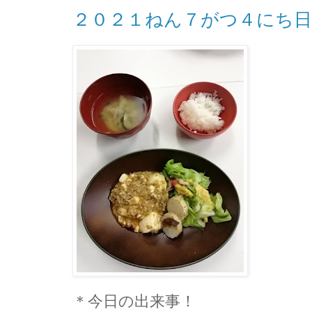
２０２１ねん７がつ４にち
＊今日の出来事！