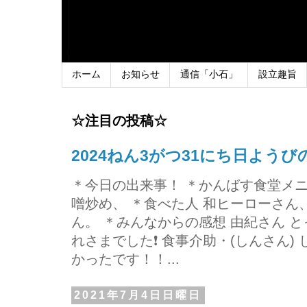
ホーム
お知らせ
通信「小石」
設立趣旨
☆注目の投稿☆
2024ねん3がつ31にち日よう
＊今日の出来事！ ＊かんばす食堂メ
噌炒め、 ＊食べた人 和ヒーローさ
ん。 ＊みんなからの感想 由紀さん 
れさまでした❗ 食事介助・(しんさん)
かったです！！...
2021年7月4日日曜日