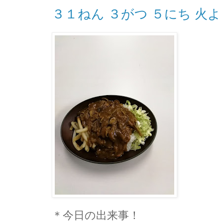
３１ねん ３がつ ５にち 火よ
＊今日の出来事！