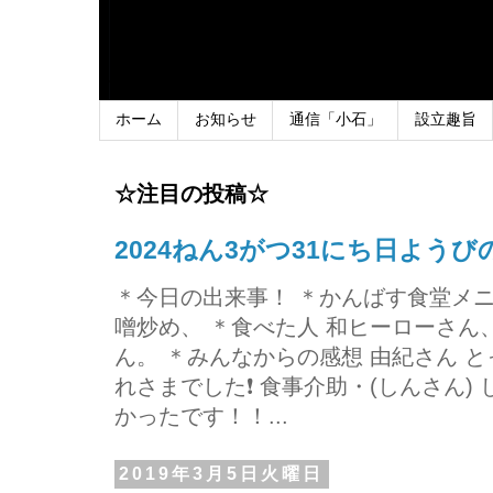
ホーム
お知らせ
通信「小石」
設立趣旨
☆注目の投稿☆
2024ねん3がつ31にち日よう
＊今日の出来事！ ＊かんばす食堂メ
噌炒め、 ＊食べた人 和ヒーローさ
ん。 ＊みんなからの感想 由紀さん 
れさまでした❗ 食事介助・(しんさん)
かったです！！...
2019年3月5日火曜日