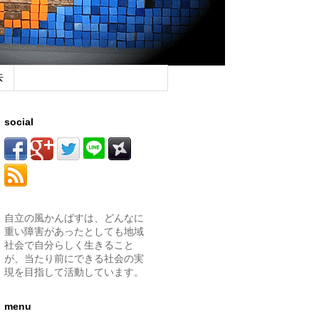
去
social
自立の風かんばすは、どんなに
重い障害があったとしても地域
社会で自分らしく生きること
が、当たり前にできる社会の実
現を目指して活動しています。
menu