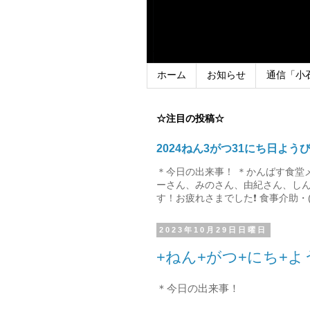
ホーム
お知らせ
通信「小
☆注目の投稿☆
2024ねん3がつ31にち日よう
＊今日の出来事！ ＊かんばす食堂
ーさん、みのさん、由紀さん、しん
す！お疲れさまでした❗ 食事介助・(
2023年10月29日日曜日
+ねん+がつ+にち+よ
＊今日の出来事！