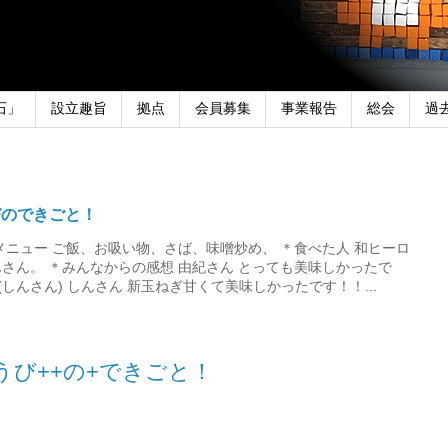
石」
設立趣旨
拠点
会員募集
事業報告
総会
過
びのできごと！
メニュー ご飯、お吸い物、さば、味噌炒め、 ＊食べた人 和ヒーロ
さん。 ＊みんなからの感想 由紀さん とっても美味しかったで
しんさん) しんさん 新玉ねぎ甘くて美味しかったです！！...
うび++の+できごと！