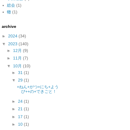
総会
(1)
轍
(1)
archive
►
2024
(34)
▼
2023
(140)
►
12月
(9)
►
11月
(7)
▼
10月
(10)
►
31
(1)
▼
29
(1)
+ねん+がつ+にち+よう
び++の+できごと！
►
24
(1)
►
21
(1)
►
17
(1)
►
10
(1)