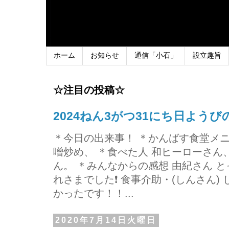
ホーム
お知らせ
通信「小石」
設立趣旨
☆注目の投稿☆
2024ねん3がつ31にち日よう
＊今日の出来事！ ＊かんばす食堂メ
噌炒め、 ＊食べた人 和ヒーローさ
ん。 ＊みんなからの感想 由紀さん 
れさまでした❗ 食事介助・(しんさん)
かったです！！...
2020年7月14日火曜日