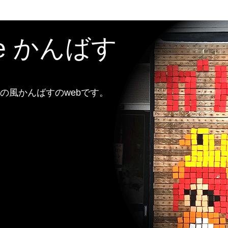
te かんばす
風かんばすのwebです。