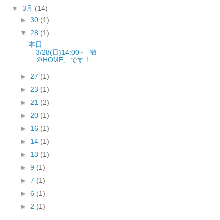
▼
3月
(14)
►
30
(1)
▼
28
(1)
本日
3/28(日)14:00~「轍
＠HOME」です！
►
27
(1)
►
23
(1)
►
21
(2)
►
20
(1)
►
16
(1)
►
14
(1)
►
13
(1)
►
9
(1)
►
7
(1)
►
6
(1)
►
2
(1)