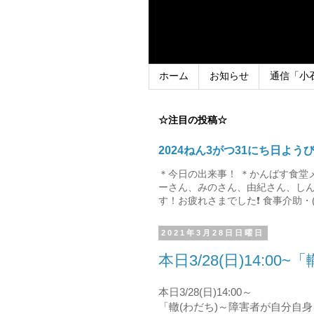
ホーム
お知らせ
通信「小
☆注目の投稿☆
2024ねん3がつ31にち日よう
＊今日の出来事！ ＊かんばす食堂
ーさん、みのさん、由紀さん、しん
す！お疲れさまでした❗ 食事介助・(
2021年3月28日日曜日
本日3/28(日)14:00
本日3/28(日)14:00～
「轍(わだち)～障害者が自分自身