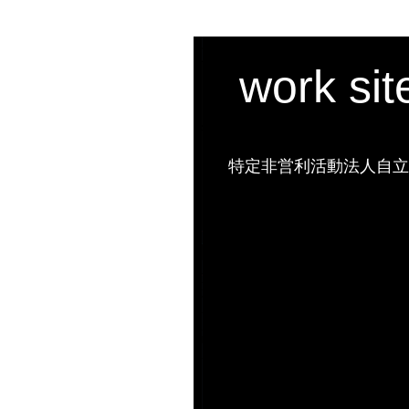
work si
特定非営利活動法人自立の