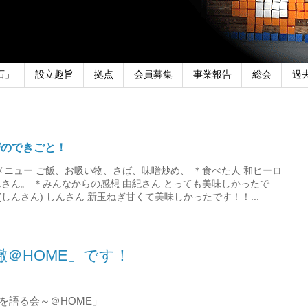
石」
設立趣旨
拠点
会員募集
事業報告
総会
過
びのできごと！
メニュー ご飯、お吸い物、さば、味噌炒め、 ＊食べた人 和ヒーロ
さん。 ＊みんなからの感想 由紀さん とっても美味しかったで
しんさん) しんさん 新玉ねぎ甘くて美味しかったです！！...
~「轍＠HOME」です！
を語る会～＠HOME」