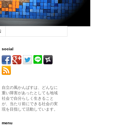
去
social
自立の風かんばすは、どんなに
重い障害があったとしても地域
社会で自分らしく生きること
が、当たり前にできる社会の実
現を目指して活動しています。
menu