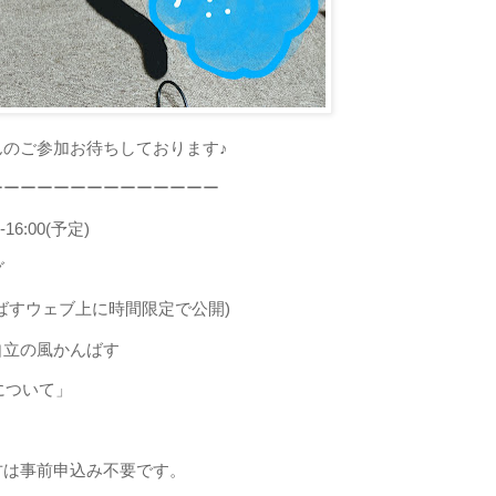
のご参加お待ちしております♪
ーーーーーーーーーーーーーー
16:00(予定)
グ
ウェブ上に時間限定で公開)
自立の風かんばす
について」
方は事前申込み不要です。