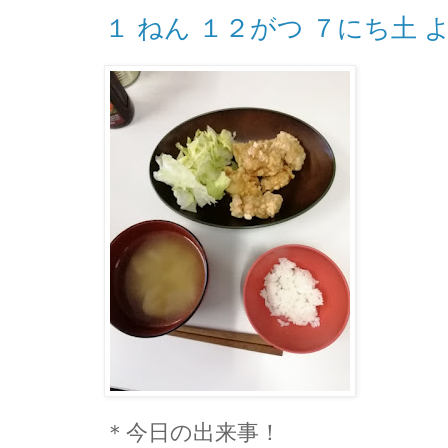
１ ねん １２がつ ７にち土 
＊今日の出来事！