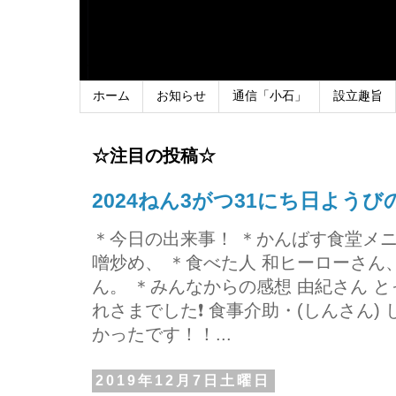
ホーム
お知らせ
通信「小石」
設立趣旨
☆注目の投稿☆
2024ねん3がつ31にち日よう
＊今日の出来事！ ＊かんばす食堂メ
噌炒め、 ＊食べた人 和ヒーローさ
ん。 ＊みんなからの感想 由紀さん 
れさまでした❗ 食事介助・(しんさん)
かったです！！...
2019年12月7日土曜日