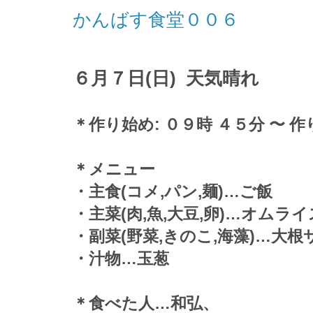
かんばす食堂００６
６月７日(日) 天気晴れ
＊作り始め: ０９時 ４５分 〜 作
＊メニュー
・主食(コメ,パン,麺)…ご飯
・主菜(肉,魚,大豆,卵)
…オムライ
・副菜(野菜,きのこ,海藻)…大根
・汁物…玉葱
＊食べた人…和弘、