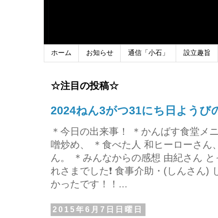
ホーム
お知らせ
通信「小石」
設立趣旨
☆注目の投稿☆
2024ねん3がつ31にち日よう
＊今日の出来事！ ＊かんばす食堂メ
噌炒め、 ＊食べた人 和ヒーローさ
ん。 ＊みんなからの感想 由紀さん 
れさまでした❗ 食事介助・(しんさん)
かったです！！...
2015年6月7日日曜日