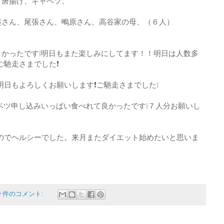
）唐揚げ、キャベツ、
起さん、尾張さん、鴫原さん、高谷家の母、（６人）
かったです❕明日もまた楽しみにしてます！！明日は人数多
ご馳走さまでした❗
明日もよろしくお願いします❗ご馳走さまでした❕
ベツ申し込みいっぱい食べれて良かったです❕７人分お願いし
のでヘルシーでした。来月またダイエット始めたいと思いま
0 件のコメント: