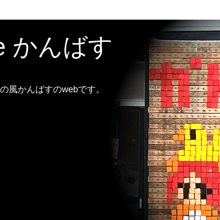
te かんばす
風かんばすのwebです。