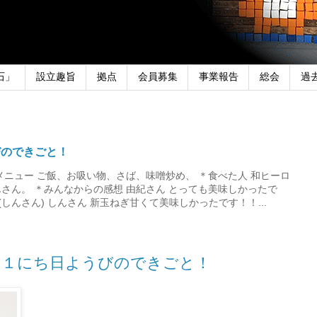
石」
設立趣旨
拠点
会員募集
事業報告
総会
過
びのできごと！
メニュー ご飯、お吸い物、さば、味噌炒め、 ＊食べた人 和ヒーロ
さん。 ＊みんなからの感想 由紀さん とっても美味しかったで
しんさん) しんさん 新玉ねぎ甘くて美味しかったです！！...
３１にち日ようびのできごと！