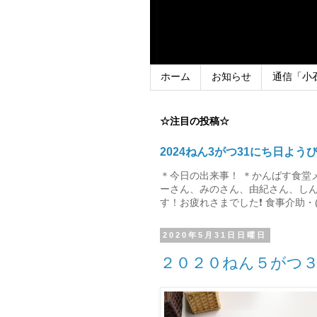
ホーム
お知らせ
通信「小
☆注目の投稿☆
2024ねん3がつ31にち日よう
＊今日の出来事！ ＊かんばす食堂
ーさん、みのさん、由紀さん、しん
す！お疲れさまでした❗ 食事介助・(
2020年5月31日日曜日
２０２０ねん５がつ