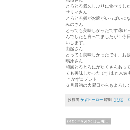
とろとろ煮久しぶりに食べました
サリィさん
とろとろ煮がお腹がいっぱいにな
みのさん
とっても美味しかったです❕和ヒ
んでしたと言ってましたが！今
いします。
由起さん
とっても美味しかったです。お
鴫原さん
和風とろとろにがたくさんあっ
ても美味しかったです❕また来週
＊かずコメント
６月最初の火曜日からもよろしく
投稿者
かずヒーロー
時刻:
17:09
2020年5月30日土曜日