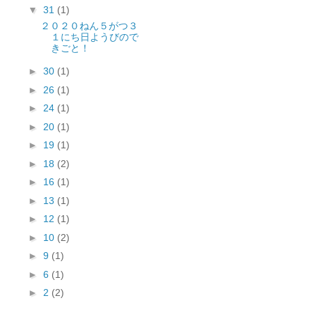
▼
31
(1)
２０２０ねん５がつ３
１にち日ようびので
きごと！
►
30
(1)
►
26
(1)
►
24
(1)
►
20
(1)
►
19
(1)
►
18
(2)
►
16
(1)
►
13
(1)
►
12
(1)
►
10
(2)
►
9
(1)
►
6
(1)
►
2
(2)