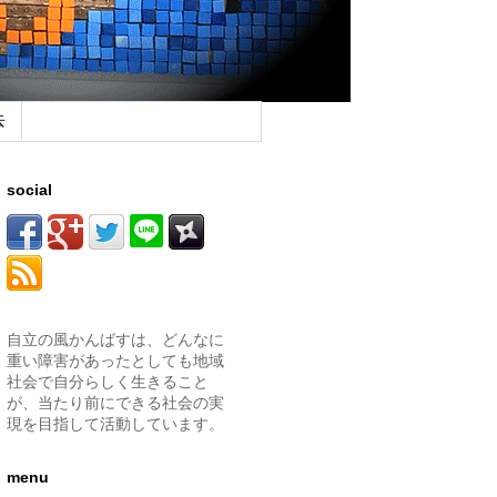
去
social
自立の風かんばすは、どんなに
重い障害があったとしても地域
社会で自分らしく生きること
が、当たり前にできる社会の実
現を目指して活動しています。
menu