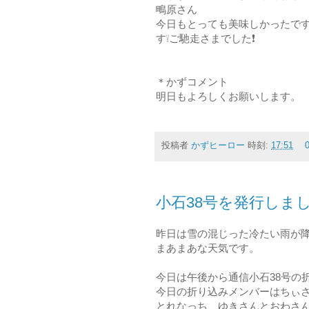
鴫原さん
今日もとっても美味しかったで
す❕ご馳走さまでした❗
＊かずコメント
明日もよろしくお願いします。
投稿者
かずヒーロー
時刻:
17:51
小石38号を発行しま
昨日は雪の混じった冷たい雨が
まあまあな天気です。
今日は午後から通信小石38号の
今日の折り込みメンバーはちぃ
とれなっち、ゆきさんとおわさん