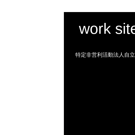
work si
特定非営利活動法人自立の