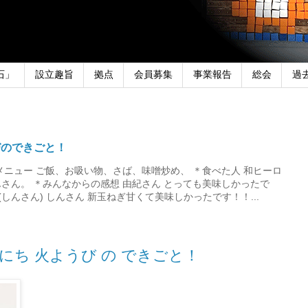
石」
設立趣旨
拠点
会員募集
事業報告
総会
過
びのできごと！
メニュー ご飯、お吸い物、さば、味噌炒め、 ＊食べた人 和ヒーロ
さん。 ＊みんなからの感想 由紀さん とっても美味しかったで
しんさん) しんさん 新玉ねぎ甘くて美味しかったです！！...
２にち 火ようび の できごと！