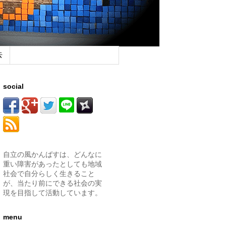
去
social
自立の風かんばすは、どんなに
重い障害があったとしても地域
社会で自分らしく生きること
が、当たり前にできる社会の実
現を目指して活動しています。
menu