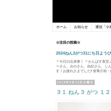
ホーム
お知らせ
通信「小
☆注目の投稿☆
2024ねん3がつ31にち日よう
＊今日の出来事！ ＊かんばす食堂
ーさん、みのさん、由紀さん、しん
す！お疲れさまでした❗ 食事介助・(
2019年3月12日火曜日
３１ ねん３ がつ １