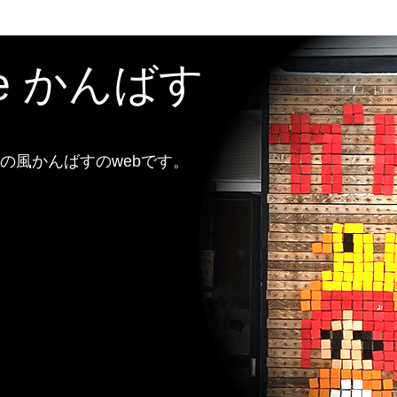
te かんばす
風かんばすのwebです。