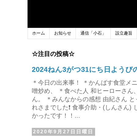
ホーム
お知らせ
通信「小石」
設立趣旨
☆注目の投稿☆
2024ねん3がつ31にち日よう
＊今日の出来事！ ＊かんばす食堂メ
噌炒め、 ＊食べた人 和ヒーローさ
ん。 ＊みんなからの感想 由紀さん 
れさまでした❗ 食事介助・(しんさん)
かったです！！...
2020年9月27日日曜日