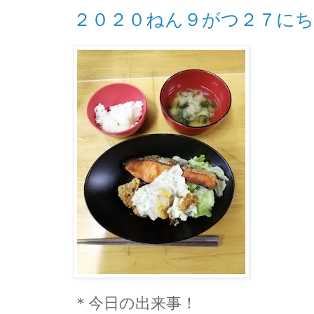
２０２０ねん９がつ２７に
＊今日の出来事！