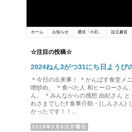
ホーム
お知らせ
通信「小石」
設立趣旨
☆注目の投稿☆
2024ねん3がつ31にち日よう
＊今日の出来事！ ＊かんばす食堂メ
噌炒め、 ＊食べた人 和ヒーローさ
ん。 ＊みんなからの感想 由紀さん 
れさまでした❗ 食事介助・(しんさん)
かったです！！...
2019年5月6日月曜日