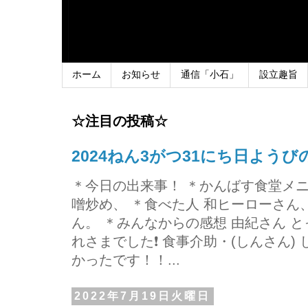
ホーム
お知らせ
通信「小石」
設立趣旨
☆注目の投稿☆
2024ねん3がつ31にち日よう
＊今日の出来事！ ＊かんばす食堂メ
噌炒め、 ＊食べた人 和ヒーローさ
ん。 ＊みんなからの感想 由紀さん 
れさまでした❗ 食事介助・(しんさん)
かったです！！...
2022年7月19日火曜日