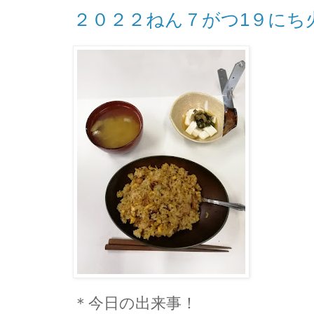
２０２２ねん７がつ1９にち
＊今日の出来事！