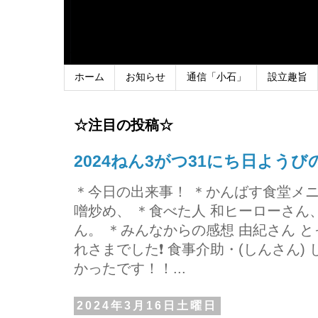
ホーム
お知らせ
通信「小石」
設立趣旨
☆注目の投稿☆
2024ねん3がつ31にち日よう
＊今日の出来事！ ＊かんばす食堂メ
噌炒め、 ＊食べた人 和ヒーローさ
ん。 ＊みんなからの感想 由紀さん 
れさまでした❗ 食事介助・(しんさん)
かったです！！...
2024年3月16日土曜日