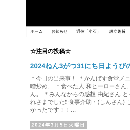
ホーム
お知らせ
通信「小石」
設立趣旨
☆注目の投稿☆
2024ねん3がつ31にち日よう
＊今日の出来事！ ＊かんばす食堂メ
噌炒め、 ＊食べた人 和ヒーローさ
ん。 ＊みんなからの感想 由紀さん 
れさまでした❗ 食事介助・(しんさん)
かったです！！...
2024年3月5日火曜日