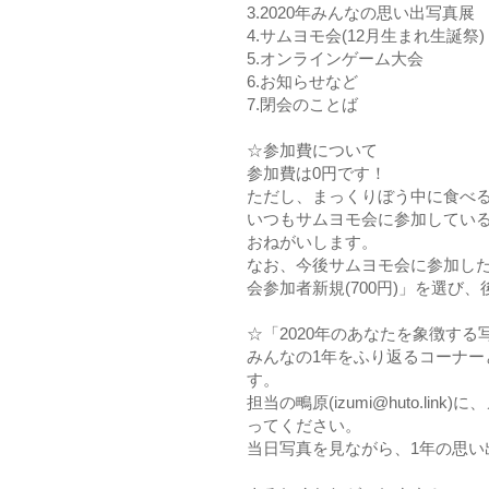
3.2020年みんなの思い出写真展
4.サムヨモ会(12月生まれ生誕祭)
5.オンラインゲーム大会
6.お知らせなど
7.閉会のことば
☆参加費について
参加費は0円です！
ただし、まっくりぼう中に食べ
いつもサムヨモ会に参加している
おねがいします。
なお、今後サムヨモ会に参加し
会参加者新規(700円)」を選び
☆「2020年のあなたを象徴す
みんなの1年をふり返るコーナー
す。
担当の鴫原(izumi@huto.l
ってください。
当日写真を見ながら、1年の思い