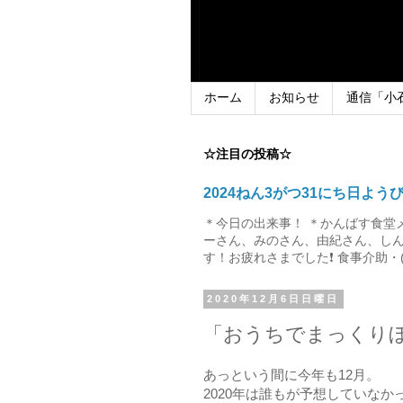
ホーム
お知らせ
通信「小
☆注目の投稿☆
2024ねん3がつ31にち日よう
＊今日の出来事！ ＊かんばす食堂
ーさん、みのさん、由紀さん、しん
す！お疲れさまでした❗ 食事介助・(
2020年12月6日日曜日
「おうちでまっくり
あっという間に今年も12月。
2020年は誰もが予想していな