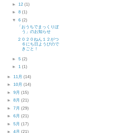
►
12
(1)
►
8
(1)
▼
6
(2)
「おうちでまっくりぼ
う」のお知らせ
２０２０ねん１２がつ
６にち日ようびので
きごと！
►
5
(2)
►
1
(1)
►
11月
(14)
►
10月
(14)
►
9月
(15)
►
8月
(21)
►
7月
(29)
►
6月
(21)
►
5月
(17)
►
4月
(21)