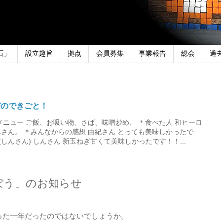
石」
設立趣旨
拠点
会員募集
事業報告
総会
過
びのできごと！
メニュー ご飯、お吸い物、さば、味噌炒め、 ＊食べた人 和ヒーロ
さん。 ＊みんなからの感想 由紀さん とっても美味しかったで
しんさん) しんさん 新玉ねぎ甘くて美味しかったです！！...
ぼう」のお知らせ
かった一年だったのではないでしょうか。