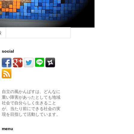
去
social
自立の風かんばすは、どんなに
重い障害があったとしても地域
社会で自分らしく生きること
が、当たり前にできる社会の実
現を目指して活動しています。
menu