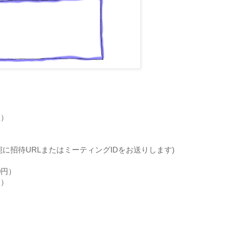
土）
URLまたはミーティングIDをお送りします)
円）
水）