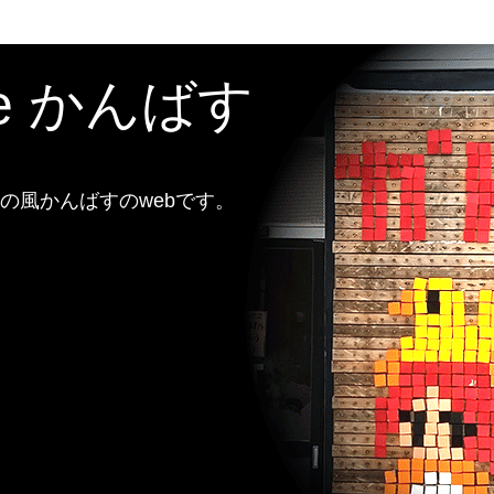
te かんばす
風かんばすのwebです。