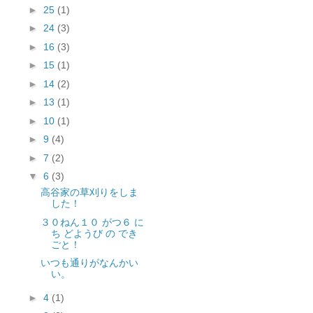
►
25
(1)
►
24
(3)
►
16
(3)
►
15
(1)
►
14
(2)
►
13
(1)
►
10
(1)
►
9
(4)
►
7
(2)
▼
6
(3)
高谷家の草刈りをしま
した！
３０ねん１０ がつ６ に
ち どようび の でき
ごと！
いつも通りがなんかい
い。
►
4
(1)