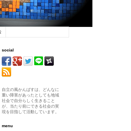
去
social
自立の風かんばすは、どんなに
重い障害があったとしても地域
社会で自分らしく生きること
が、当たり前にできる社会の実
現を目指して活動しています。
menu