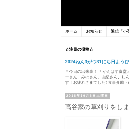
ホーム
お知らせ
通信「小
☆注目の投稿☆
2024ねん3がつ31にち日よう
＊今日の出来事！ ＊かんばす食堂
ーさん、みのさん、由紀さん、しん
す！お疲れさまでした❗ 食事介助・(
2018年10月6日土曜日
高谷家の草刈りをし