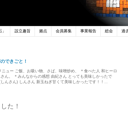
石」
設立趣旨
拠点
会員募集
事業報告
総会
過
びのできごと！
メニュー ご飯、お吸い物、さば、味噌炒め、 ＊食べた人 和ヒーロ
さん。 ＊みんなからの感想 由紀さん とっても美味しかったで
しんさん) しんさん 新玉ねぎ甘くて美味しかったです！！...
ました！