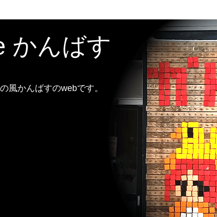
te かんばす
風かんばすのwebです。