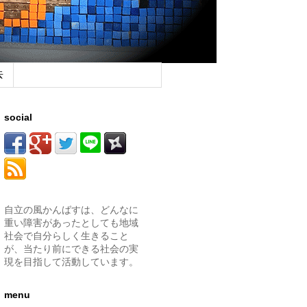
去
social
自立の風かんばすは、どんなに
重い障害があったとしても地域
社会で自分らしく生きること
が、当たり前にできる社会の実
現を目指して活動しています。
menu