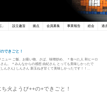
石」
設立趣旨
拠点
会員募集
事業報告
総会
過
びのできごと！
メニュー ご飯、お吸い物、さば、味噌炒め、 ＊食べた人 和ヒーロ
さん。 ＊みんなからの感想 由紀さん とっても美味しかったで
しんさん) しんさん 新玉ねぎ甘くて美味しかったです！！...
にち火ようび++の+できごと！