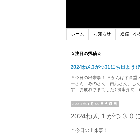
ホーム
お知らせ
通信「小
☆注目の投稿☆
2024ねん3がつ31にち日よう
＊今日の出来事！ ＊かんばす食堂
ーさん、みのさん、由紀さん、しん
す！お疲れさまでした❗ 食事介助・(
2024年1月30日火曜日
2024ねん１がつ３０
＊今日の出来事！