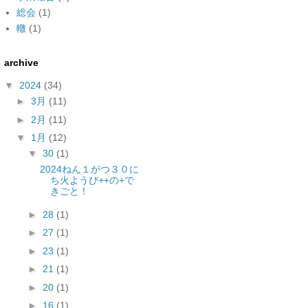
総会
(1)
轍
(1)
archive
▼
2024
(34)
►
3月
(11)
►
2月
(11)
▼
1月
(12)
▼
30
(1)
2024ねん１がつ３０に
ち火ようび++の+で
きごと！
►
28
(1)
►
27
(1)
►
23
(1)
►
21
(1)
►
20
(1)
►
16
(1)