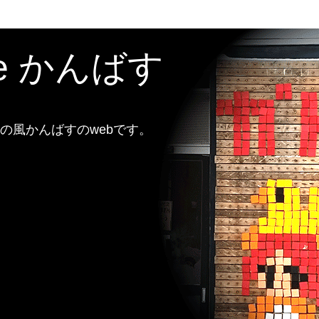
te かんばす
風かんばすのwebです。