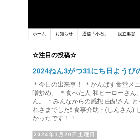
ホーム
お知らせ
通信「小石」
設立趣旨
☆注目の投稿☆
2024ねん3がつ31にち日よう
＊今日の出来事！ ＊かんばす食堂メ
噌炒め、 ＊食べた人 和ヒーローさ
ん。 ＊みんなからの感想 由紀さん 
れさまでした❗ 食事介助・(しんさん)
かったです！！...
2024年1月20日土曜日