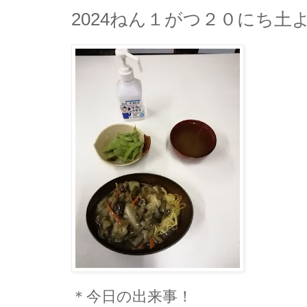
2024ねん１がつ２０にち土
＊今日の出来事！