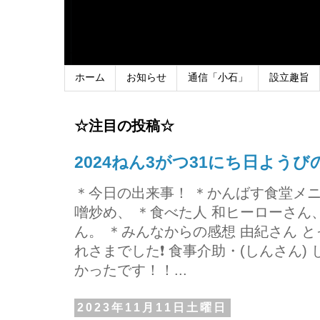
ホーム
お知らせ
通信「小石」
設立趣旨
☆注目の投稿☆
2024ねん3がつ31にち日よう
＊今日の出来事！ ＊かんばす食堂メ
噌炒め、 ＊食べた人 和ヒーローさ
ん。 ＊みんなからの感想 由紀さん 
れさまでした❗ 食事介助・(しんさん)
かったです！！...
2023年11月11日土曜日