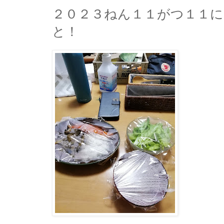
２０２３ねん１１がつ１１
と！