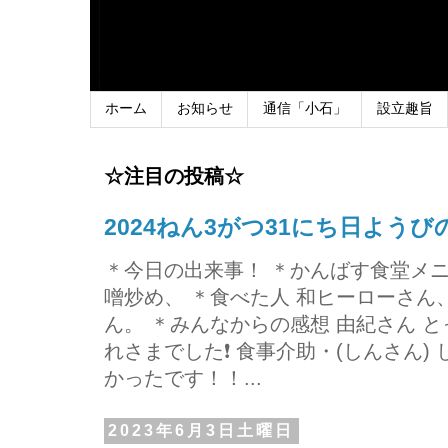
ホーム
お知らせ
通信「小石」
設立趣旨
☆注目の投稿☆
2024ねん3がつ31にち日よう
＊今日の出来事！ ＊かんばす食堂メ
噌炒め、 ＊食べた人 和ヒーローさ
ん。 ＊みんなからの感想 由紀さん 
れさまでした❗ 食事介助・(しんさん)
かったです！！...
2023年6月3日土曜日