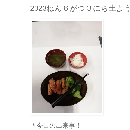
2023ねん６がつ３にち土よ
＊今日の出来事！