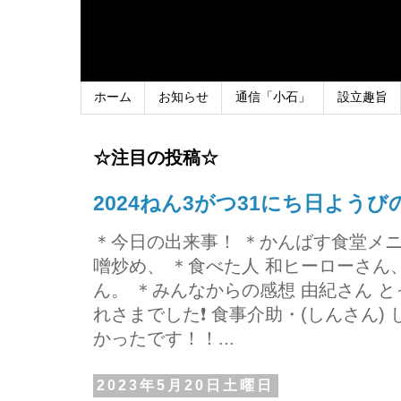
ホーム
お知らせ
通信「小石」
設立趣旨
☆注目の投稿☆
2024ねん3がつ31にち日よう
＊今日の出来事！ ＊かんばす食堂メ
噌炒め、 ＊食べた人 和ヒーローさ
ん。 ＊みんなからの感想 由紀さん 
れさまでした❗ 食事介助・(しんさん)
かったです！！...
2023年5月20日土曜日