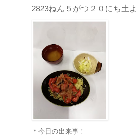
2823ねん５がつ２０にち土
＊今日の出来事！