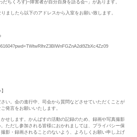
oss(わだちくろす)~障害者が自分自身を語る会~」があります。
なりましたら以下のアドレスから入室をお願い致します。
る
269861604?pwd=TWtwRlhrZ3BIWnFGZnA2di9ZbXc4Zz09
い】
ださい。会の進行中、司会から質問などさせていただくことが
なご発言をお願いいたします。
まかせします。かんばすの活動の記録のため、録画や写真撮影
い。ただし参加される皆様におかれましては、プライバシー保
く撮影・録画されることのないよう、よろしくお願い申し上げ