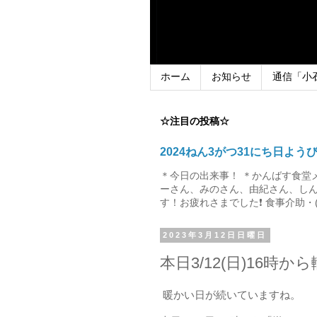
ホーム
お知らせ
通信「小
☆注目の投稿☆
2024ねん3がつ31にち日よう
＊今日の出来事！ ＊かんばす食堂
ーさん、みのさん、由紀さん、しん
す！お疲れさまでした❗ 食事介助・(
2023年3月12日日曜日
本日3/12(日)16時か
暖かい日が続いていますね。