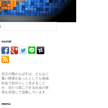
去
social
自立の風かんばすは、どんなに
重い障害があったとしても地域
社会で自分らしく生きること
が、当たり前にできる社会の実
現を目指して活動しています。
menu