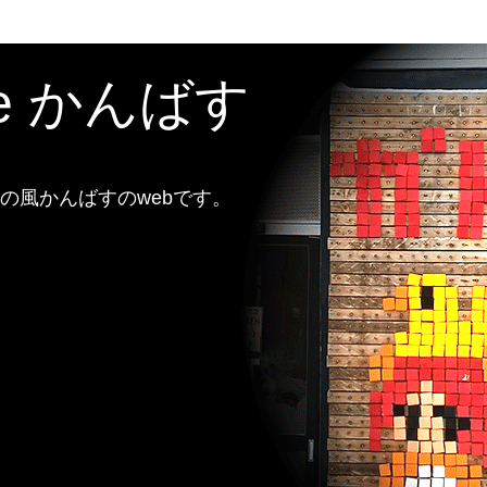
te かんばす
風かんばすのwebです。