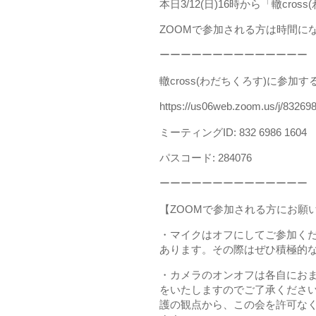
本日3/12(日)16時から「轍cr
ZOOMで参加される方は時間に
ーーーーーーーーーーーーーー
轍cross(わだちくろす)に参加す
https://us06web.zoom.us/j/83
ミーティングID: 832 6986 1604
パスコード: 284076
ーーーーーーーーーーーーーー
【ZOOMで参加される方にお願
・マイクはオフにしてご参加く
あります。その際はぜひ積極的
・カメラのオンオフは各自にお
をいたしますのでご了承くださ
護の観点から、この会を許可な