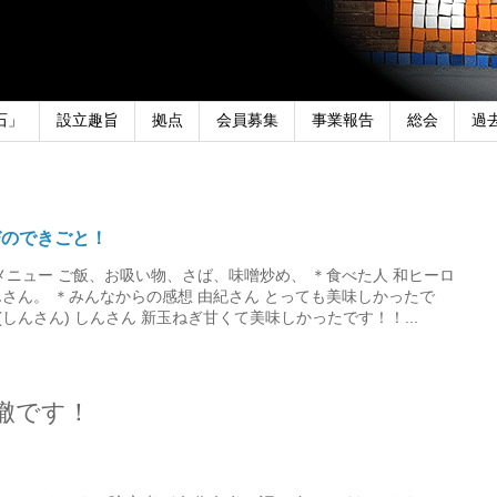
石」
設立趣旨
拠点
会員募集
事業報告
総会
過
びのできごと！
メニュー ご飯、お吸い物、さば、味噌炒め、 ＊食べた人 和ヒーロ
さん。 ＊みんなからの感想 由紀さん とっても美味しかったで
しんさん) しんさん 新玉ねぎ甘くて美味しかったです！！...
ら轍です！