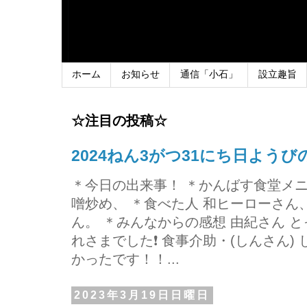
ホーム
お知らせ
通信「小石」
設立趣旨
☆注目の投稿☆
2024ねん3がつ31にち日よう
＊今日の出来事！ ＊かんばす食堂メ
噌炒め、 ＊食べた人 和ヒーローさ
ん。 ＊みんなからの感想 由紀さん 
れさまでした❗ 食事介助・(しんさん)
かったです！！...
2023年3月19日日曜日