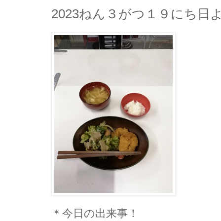
2023ねん３がつ１９にち日
＊今日の出来事！