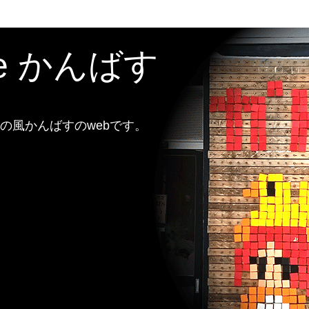
te かんばす
風かんばすのwebです。