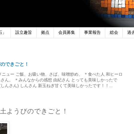
石」
設立趣旨
拠点
会員募集
事業報告
総会
過
びのできごと！
メニュー ご飯、お吸い物、さば、味噌炒め、 ＊食べた人 和ヒーロ
さん。 ＊みんなからの感想 由紀さん とっても美味しかったで
しんさん) しんさん 新玉ねぎ甘くて美味しかったです！！...
にち土ようびのできごと！