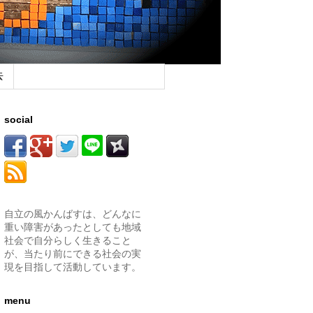
去
social
自立の風かんばすは、どんなに
重い障害があったとしても地域
社会で自分らしく生きること
が、当たり前にできる社会の実
現を目指して活動しています。
menu