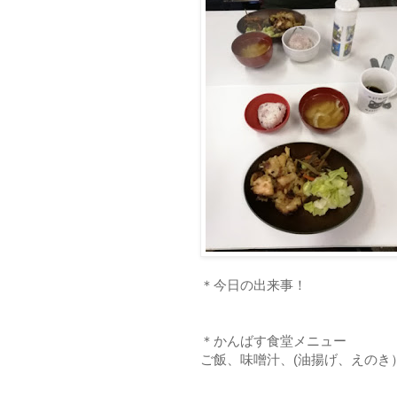
＊今日の出来事！
＊かんばす食堂メニュー
ご飯、味噌汁、(油揚げ、えのき