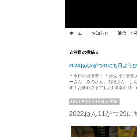
ホーム
お知らせ
通信「小
☆注目の投稿☆
2024ねん3がつ31にち日よう
＊今日の出来事！ ＊かんばす食堂
ーさん、みのさん、由紀さん、しん
す！お疲れさまでした❗ 食事介助・(
2022年11月29日火曜日
2022ねん11がつ2