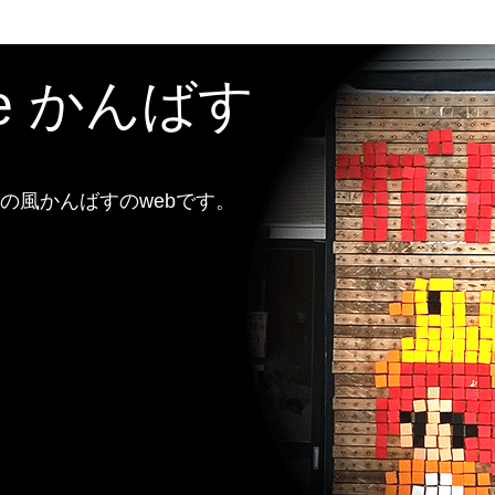
te かんばす
風かんばすのwebです。