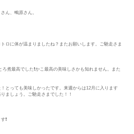
きさん、鴫原さん。
ロトロに体が温まりましたね？またお願いします。ご馳走さま
とろ煮最高でした❗かこ最高の美味しさかも知れません。また
！とっても美味しかったです。来週からは12月に入ります
張りましょう。ご馳走さまでした！！
す❗