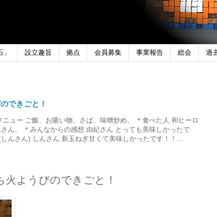
石」
設立趣旨
拠点
会員募集
事業報告
総会
過
びのできごと！
メニュー ご飯、お吸い物、さば、味噌炒め、 ＊食べた人 和ヒーロ
さん。 ＊みんなからの感想 由紀さん とっても美味しかったで
しんさん) しんさん 新玉ねぎ甘くて美味しかったです！！...
9にち火ようびのできごと！