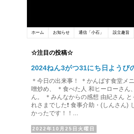
ホーム
お知らせ
通信「小石」
設立趣旨
☆注目の投稿☆
2024ねん3がつ31にち日よう
＊今日の出来事！ ＊かんばす食堂メ
噌炒め、 ＊食べた人 和ヒーローさ
ん。 ＊みんなからの感想 由紀さん 
れさまでした❗ 食事介助・(しんさん)
かったです！！...
2022年10月25日火曜日