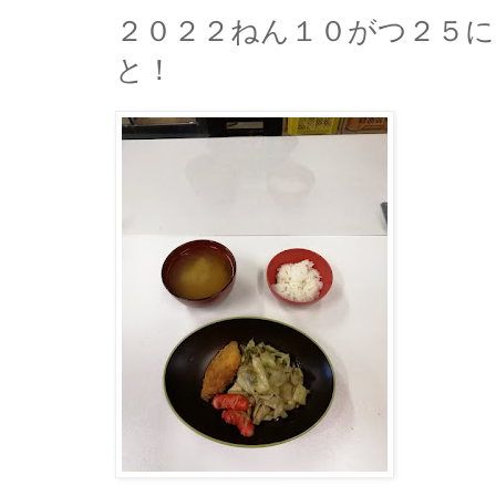
２０２２ねん１０がつ２５
と！