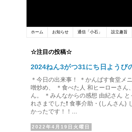
ホーム
お知らせ
通信「小石」
設立趣旨
☆注目の投稿☆
2024ねん3がつ31にち日よう
＊今日の出来事！ ＊かんばす食堂メ
噌炒め、 ＊食べた人 和ヒーローさ
ん。 ＊みんなからの感想 由紀さん 
れさまでした❗ 食事介助・(しんさん)
かったです！！...
2022年4月19日火曜日