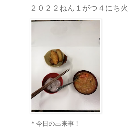
２０２２ねん１がつ４にち
＊今日の出来事！