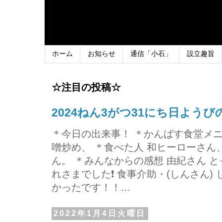
ホーム
お知らせ
通信「小石」
設立趣旨
☆注目の投稿☆
2024ねん3がつ31にち日よう
＊今日の出来事！ ＊かんばす食堂メ
噌炒め、 ＊食べた人 和ヒーローさ
ん。 ＊みんなからの感想 由紀さん 
れさまでした❗ 食事介助・(しんさん)
かったです！！...
2022年1月4日火曜日