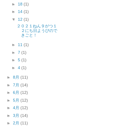
►
18
(1)
►
14
(1)
▼
12
(1)
２０２１ねん９がつ１
２にち日ようびので
きごと！
►
11
(1)
►
7
(1)
►
5
(1)
►
4
(1)
►
8月
(11)
►
7月
(14)
►
6月
(12)
►
5月
(12)
►
4月
(12)
►
3月
(14)
►
2月
(11)