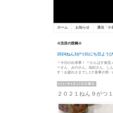
ホーム
お知らせ
通信「小
☆注目の投稿☆
2024ねん3がつ31にち日よう
＊今日の出来事！ ＊かんばす食堂
ーさん、みのさん、由紀さん、しん
す！お疲れさまでした❗ 食事介助・(
2021年9月12日日曜日
２０２１ねん９がつ