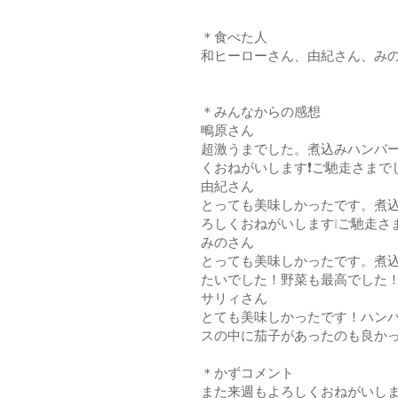
＊食べた人
和ヒーローさん、由紀さん、み
＊みんなからの感想
鴫原さん
超激うまでした。煮込みハンバー
くおねがいします❗ご馳走さまでし
由紀さん
とっても美味しかったです。煮
ろしくおねがいします❕ご馳走さ
みのさん
とっても美味しかったです。煮
たいでした！野菜も最高でした！
サリィさん
とても美味しかったです！ハン
スの中に茄子があったのも良か
＊かずコメント
また来週もよろしくおねがいし