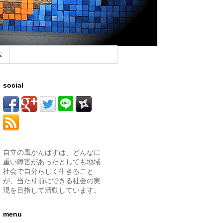
去
social
自立の風かんばすは、どんなに
重い障害があったとしても地域
社会で自分らしく生きること
が、当たり前にできる社会の実
現を目指して活動しています。
menu