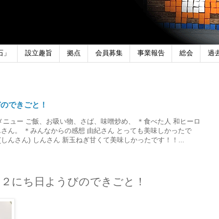
石」
設立趣旨
拠点
会員募集
事業報告
総会
過
びのできごと！
メニュー ご飯、お吸い物、さば、味噌炒め、 ＊食べた人 和ヒーロ
さん。 ＊みんなからの感想 由紀さん とっても美味しかったで
しんさん) しんさん 新玉ねぎ甘くて美味しかったです！！...
１２にち日ようびのできごと！