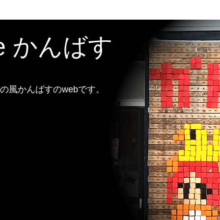
te かんばす
風かんばすのwebです。