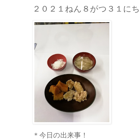
２０２１ねん８がつ３１に
＊今日の出来事！