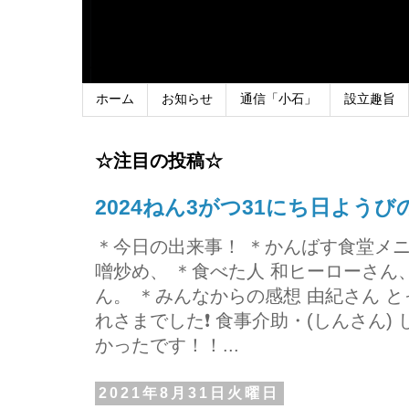
ホーム
お知らせ
通信「小石」
設立趣旨
☆注目の投稿☆
2024ねん3がつ31にち日よう
＊今日の出来事！ ＊かんばす食堂メ
噌炒め、 ＊食べた人 和ヒーローさ
ん。 ＊みんなからの感想 由紀さん 
れさまでした❗ 食事介助・(しんさん)
かったです！！...
2021年8月31日火曜日