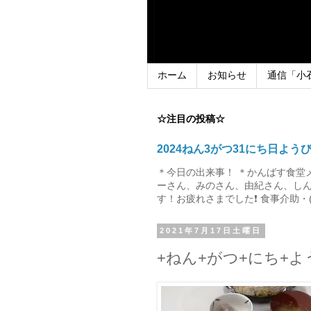
ホーム
お知らせ
通信「小
☆注目の投稿☆
2024ねん3がつ31にち日よう
＊今日の出来事！ ＊かんばす食堂
ーさん、みのさん、由紀さん、しん
す！お疲れさまでした❗ 食事介助・(
2021年7月17日土曜日
+ねん+がつ+にち+よ