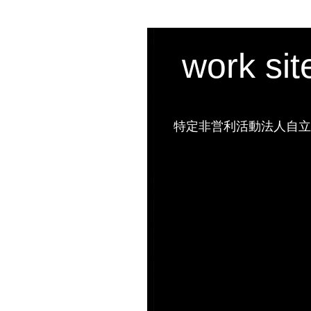
work si
特定非営利活動法人自立の