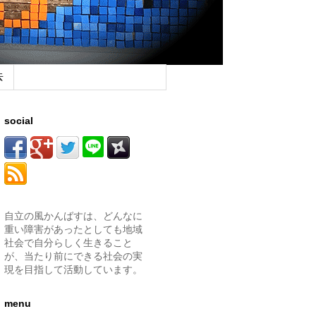
去
social
自立の風かんばすは、どんなに
重い障害があったとしても地域
社会で自分らしく生きること
が、当たり前にできる社会の実
現を目指して活動しています。
menu