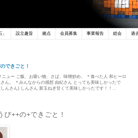
石」
設立趣旨
拠点
会員募集
事業報告
総会
過
びのできごと！
メニュー ご飯、お吸い物、さば、味噌炒め、 ＊食べた人 和ヒーロ
さん。 ＊みんなからの感想 由紀さん とっても美味しかったで
しんさん) しんさん 新玉ねぎ甘くて美味しかったです！！...
うび++の+できごと！