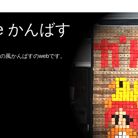
te かんばす
風かんばすのwebです。