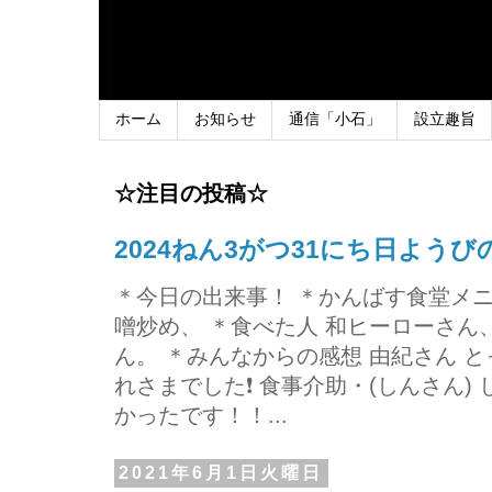
ホーム
お知らせ
通信「小石」
設立趣旨
☆注目の投稿☆
2024ねん3がつ31にち日よう
＊今日の出来事！ ＊かんばす食堂メ
噌炒め、 ＊食べた人 和ヒーローさ
ん。 ＊みんなからの感想 由紀さん 
れさまでした❗ 食事介助・(しんさん)
かったです！！...
2021年6月1日火曜日