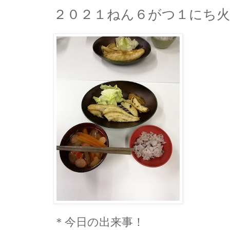
２０２１ねん６がつ１にち
＊今日の出来事！