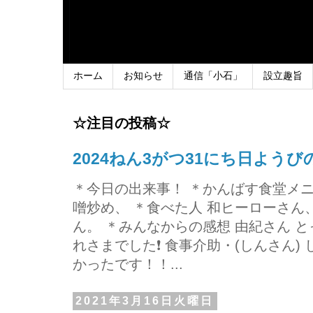
ホーム
お知らせ
通信「小石」
設立趣旨
☆注目の投稿☆
2024ねん3がつ31にち日よう
＊今日の出来事！ ＊かんばす食堂メ
噌炒め、 ＊食べた人 和ヒーローさ
ん。 ＊みんなからの感想 由紀さん 
れさまでした❗ 食事介助・(しんさん)
かったです！！...
2021年3月16日火曜日